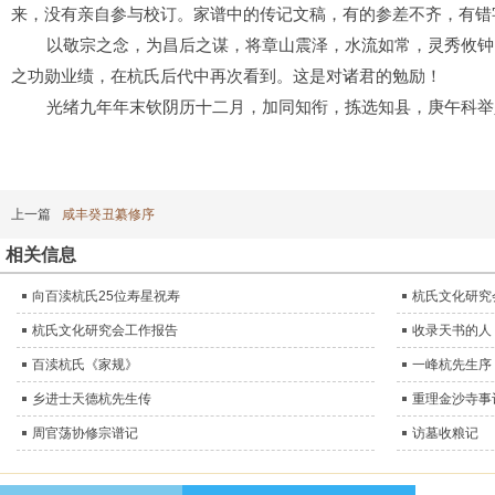
来，没有亲自
参
与校订。
家谱中的传记文稿，有的
参差不齐
，有错
以敬宗之念，为昌后之谋，将章山震泽，
水流
如常，灵秀攸钟
之功勋业绩，
在杭氏后代中再次看到
。
这是对
诸君
的勉励
！
光绪九年
年末
钦
阴历十二月，
加同知衔
，
拣选知县
，
庚午科举
上一篇
咸丰癸丑纂修序
相关信息
向百渎杭氏25位寿星祝寿
杭氏文化研究
杭氏文化研究会工作报告
收录天书的人
百渎杭氏《家规》
一峰杭先生序
乡进士天德杭先生传
重理金沙寺事
周官荡协修宗谱记
访墓收粮记