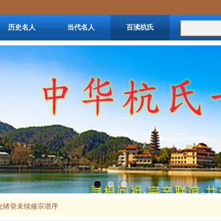
历史名人
当代名人
百渎杭氏
杭姓资料
光绪癸未续修宗谱序