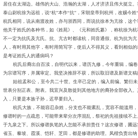
居住在太湖边。雄伟的大山
、
浩瀚的太湖，人才济济且伟大挺立
。
泰山尉杭徐为远祖，
说
“
杭
”
本作
“
抗
”
，宋朝皇帝到杭州，
改赐今姓
杭氏相同，说
从南渡改姓，亦与浙西同，而
说
抗徐本为亢徐，
这个
他
关于姓氏的各种书，如《
姓苑
》、《
元和姓氏纂
》
，称杭徐为杭
不一定
为抗氏及亢氏。抗、亢古
时都
读杭，同音通假。杭为抗为亢
人
，
有时用其他字，有时用简写字
，
使
后人不得其义，
看到相似的
是考证姓氏人的通病吗
？
杭氏
后裔
出
自
百渎，自明
代
以来，谱历九修，今
年
重辑，
编卷
为宗谱写序，并
属
审定
。
我
坚决推辞不获，
所以取
旧谱及新
谱文
稿
始祖孟和公，
至
今
共
二十世。生
卒
己定
的
，
编入
前编。
繁衍
未
世表分别正表、附表。我宜兴及
散徙
到其他地方的
裔孙
全部收入。
入
，
只要是本族子孙，迟早要归入。
杭氏大族，不能容忍杂姓，分支也
不
能
紊乱
，宽容不能
滥用，
修谱时的一点
疏忽
，可能带来辈分次序混乱，祭祀的先祖接续不上
于九泉之下。所以修谱执笔的人
怎
能不承担责任？
这次修谱，
圃远
省玉、藜坡、霞溪、恺轩、芝田，
都是修
谱
的助理
。凤楷
负责
出纳