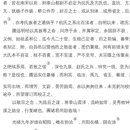
者，皆在南宋以前，则泰山都尉不必定为抗氏及亢氏也。盖抗、亢
亢，犹杨子作扬，桥公作乔，好古之士，或从别体，或用省文，后
①
书
，亦考氏族者之通病乎？杭氏之系出百渎者，自明以来，谱历
圃远明经以其族尊之命，问序于余，并属审定。余固辞不获，
义例。始祖孟和公，迄今凡二十世。生植己定者，归之前编。蕃孽
表别正、附。自吾邑以暨他邑之散徙者，悉仍曩规。间有前谱未登
大氏本不容芟，枝不容紊，宽不至滥，严不至苛。夫宗牒之传重矣
②
之绝续系焉。若敖之馁
，深仓九泉。赵氏之兴，特凭一线。意为
咎？是役也，圃远实任纂修，而利宾、临汝、禹九、省玉、藜坡、
实司出纳，而增芳、文蔚，胥劳勋焉。余以匆匆往来，未克躬与校
讹夺，所望厘订而校正之。
以敬宗之念，为昌后之谋，将章山震泽，流峙如常，灵秀攸钟
溪之勋业，行复睹也。圃诸君尚勖兹哉！
④
⑤
光绪九年岁雄在昭阳，雌在协洽
；月阳在橘，阴在涂