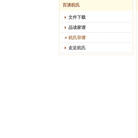
百渎杭氏
文件下载
品读家谱
杭氏宗谱
走近杭氏