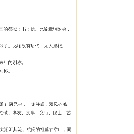
国的都城；书：信。比喻牵强附会，
饿了。比喻没有后代，无人祭祀。
未年的别称。
别称。
淮）
两兄弟，二龙并耀，双凤齐鸣
。
治绩
、
孝友
、
文学
、
义行
、
隐
士、
艺
太湖汇
其流。杭氏
的
祖墓在章山，而