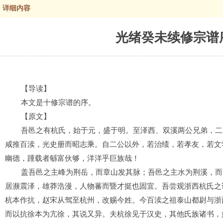
详细内容
光绪癸未续修宗谱
【导读】
本文是十修宗谱的序。
【原文】
吾邑之有杭氏，始于元，盛于明。至泽西、双溪两公兄弟，二
咸推百渎，光史册而昭志乘。自二公以外，若治绩，若孝友，若文
幽德，踵载者緐富伙够，洋洋乎巨族哉！
盖吾邑之主峰为荆岳，而章山发其脉；吾邑之主水为荆溪，而
居濒震泽，雄莽浩漫，人物蕃而暨才挺也固宜。吾尝观浙西杭氏之
杭本作抗，赵宋从驾至杭州，改赐今姓。今百渎之祖泰山都尉与浙
而以抗徐本为亢徐，其说又异。夫杭徐见于汉史，其他氏族诸书，