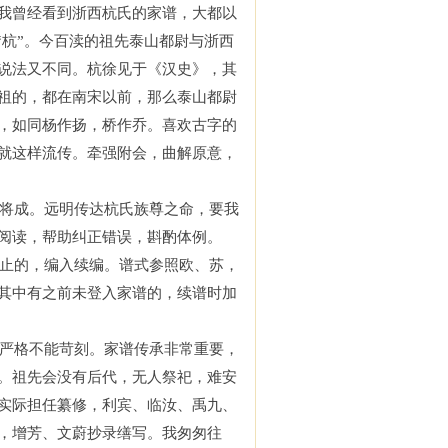
我曾经看到浙西杭氏的
家谱
，大都以
“
杭
”
。今百渎的祖先
泰山都尉与浙西
说
法又不同。
杭徐见于
《
汉史
》
，其
祖
的
，
都
在南宋以前，
那么
泰山都尉
，
如同
杨作扬，桥作乔
。喜欢
古
字的
就这样流传。
牵强附会，曲解原意，
将成。远明
传达杭氏
族尊之命，
要我
阅读，帮助纠正错
误
，
斟酌体例。
止的，编入续编。谱式参照
欧、苏，
其中有之前未登入家谱的，续
谱时
加
严
格
不
能
苛刻。
家谱传承非常重要，
。祖先会没有后代，无人祭祀，难安
实际担任
纂修，利宾、临汝、禹九、
，增芳、文蔚
抄录缮写
。
我
匆匆往