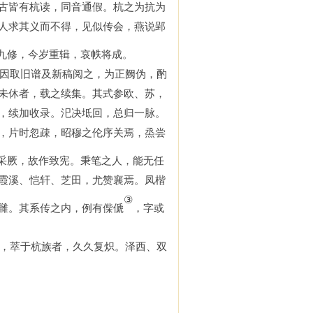
古皆有杭读，同音通假。杭之为抗为
人求其义而不得，见似传会，燕说郢
九修，今岁重辑，哀帙将成。
因取旧谱及新稿阅之，为正阙伪，酌
未休者，载之续集。其式参欧、苏，
，续加收录。汜决坻回，总归一脉。
，片时忽疎，昭穆之伦序关焉，烝尝
采厥，故作致宪。秉笔之人，能无任
霞溪、恺轩、芝田，尤赞襄焉。凤楷
③
雠。其系传之内，例有偨傂
，字或
，萃于杭族者，久久复炽。泽西、双