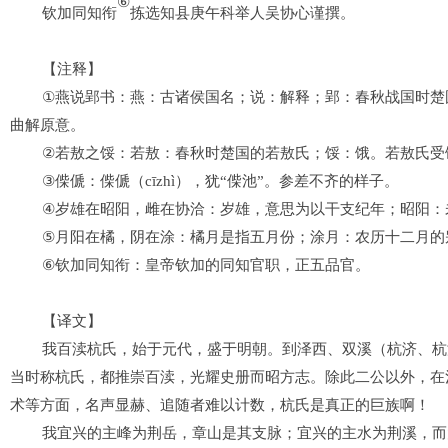
⑥
钦加同知衔
拣选知县庚午科举人吴协心谨撰。
【注释】
①
燕说郢书
：燕：古诸侯国名；说：解释；郢：春秋战国时楚
曲解原意。
②
若敖之馁
：若敖：春秋时楚国的若敖氏；馁：饿。若敖氏受
③
偨傂
：偨傂（
cīzhì
），犹
“
偨池
”
。参差不齐的样子。
④
岁雄在昭阳，雌在协洽
：岁雄，意思为以干支纪年；昭阳：
⑤
月阳在橘，阴在涂
：橘月是指五月份；涂月：农历十二月的
⑥
钦加同知衔
：皇帝钦加的同知官职，正五品官。
【译文】
我百渎
杭氏，始于元
代
，盛于明
朝
。
到
泽西、双溪
（杭济、杭
当时称杭氏，
都
推
崇
百渎，光耀史册而昭方志。
除此
二公以外，
在
术
等方面
，
名声显赫、追随者难以计数，杭氏是真正的
巨族
啊
！
我宜兴的
主峰为荆岳，章山
是
其
支
脉；
宜兴的
主水为荆溪，而