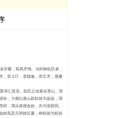
序
龙并耀，双凤齐鸣
。
当时称杭氏者，
学，若义行，若隐逸，若艺术，显庸
震泽
汇
其流。杭氏之祖墓在章山，而
谱矣，大都以泰山尉杭徐为远祖，谓
西同，谓从南渡改姓，亦与浙西同
。
如姓苑及元和姓氏纂，称杭徐为杭祖