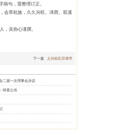
字病句，需整理订正
。
，
会
萃杭族，久久
兴旺
。泽西、双溪
人
，
吴协心谨撰。
下一篇
义兴杭氏宗谱序
会二届一次理事会决议
：研斋公传
记