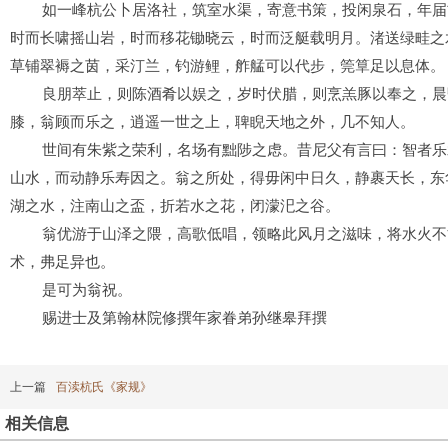
如一峰杭公卜居洛社，筑室水渠，寄意书策，投闲泉石，年届
时而长啸摇山岩，时而移花锄晓云，时而泛艇载明月。渚送绿畦之
草铺翠褥之茵，采汀兰，钓游鲤，舴艋可以代步，筦筸足以息体。
良朋萃止，则陈酒肴以娱之，岁时伏腊，则烹羔豚以奉之，晨
膝，翁顾而乐之，逍遥一世之上，聛睨天地之外，几不知人。
世间有朱紫之荣利，名场有黜陟之虑。昔尼父有言曰：智者乐
山水，而动静乐寿因之。翁之所处，得毋闲中日久，静裹天长，东
湖之水，注南山之盃，折若水之花，闭濛汜之谷。
翁优游于山泽之隈，高歌低唱，领略此风月之滋味，将水火不
术，弗足异也。
是可为翁祝。
赐进士及第翰林院修撰年家眷弟孙继皋拜撰
上一篇
百渎杭氏《家规》
相关信息