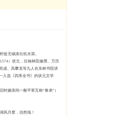
村徙无锡洛社杭水渠。
1574
）状元，任翰林院修撰。万历
宪成、高攀龙等九人在东林书院讲
一入选《四库全书》的状元文学
旧时姻亲
间一般
平辈互称
“
眷弟
”）
湖风月窝，信然哉！