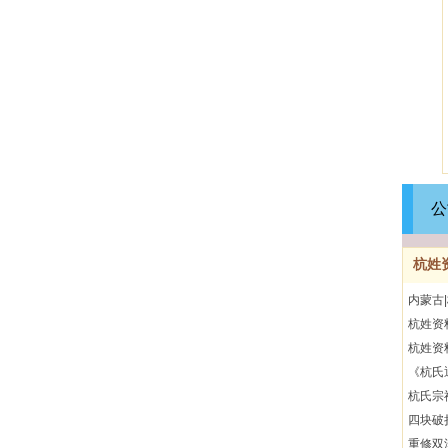
公
杭姓
内蒙古
杭姓资
杭姓资
《杭氏
杭氏宗
四块破
重修双