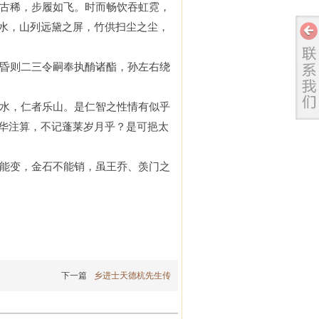
古稀，步履如飞。时而畅饮吞虹霓，
水，山列远黛之屏，竹供扫尘之尘，
昏则二三令嗣奉执酳诸酯，孙左右绕
水，仁者乐山。是仁智之性情有似乎
华注算，不记蓬莱岁月乎？是可挹太
能变，金石不能销，虽王乔、羡门之
下一篇
乡进士天德杭先生传