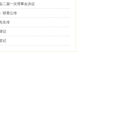
会二届一次理事会决议
：研斋公传
先生传
谱记
堂记