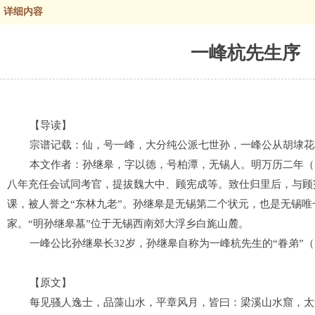
详细内容
一峰杭先生序
【
导读
】
宗谱记载：仙，号一峰，大分纯公派七世孙，一峰公从胡埭花
本文作者：
孙继皋，字以德，号柏潭，无锡人。明万历二年（
八年充任会试同考官，提拔魏大中、顾宪成等。致仕归里后，与顾
课，被人誉之
“
东林九老
”
。孙继皋是无锡第二个状元，也是无锡唯
家。
“明孙继皋墓”位于无锡西南郊大浮乡白旄山麓。
一峰公比
孙继皋
长
32
岁，
孙继皋
自称为
一峰杭先生的
“
眷弟
”（
【原文】
每见骚人逸士
，品藻山水，平章风月，皆曰
：
梁溪山水窟，太