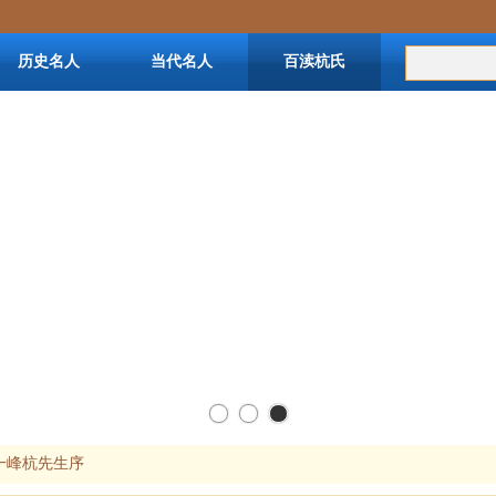
历史名人
当代名人
百渎杭氏
杭姓资料
一峰杭先生序