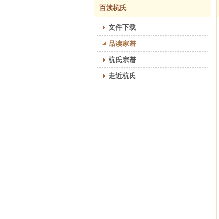
百渎杭氏
文件下载
品读家谱
杭氏宗谱
走近杭氏