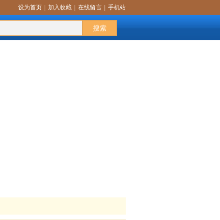
设为首页
|
加入收藏
|
在线留言
|
手机站
话题交流
更多
搜索