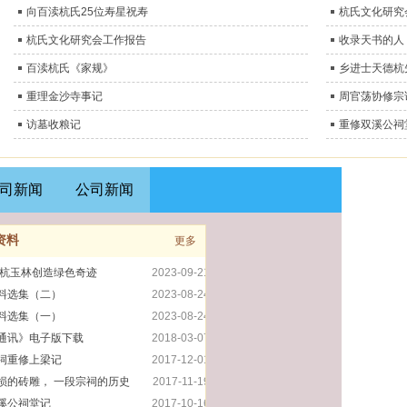
向百渎杭氏25位寿星祝寿
杭氏文化研究
杭氏文化研究会工作报告
收录天书的人
百渎杭氏《家规》
乡进士天德杭
重理金沙寺事记
周官荡协修宗
访墓收粮记
重修双溪公祠
司新闻
公司新闻
资料
更多
|杭玉林创造绿色奇迹
2023-09-21
料选集（二）
2023-08-24
料选集（一）
2023-08-24
通讯》电子版下载
2018-03-07
祠重修上梁记
2017-12-01
损的砖雕， 一段宗祠的历史
2017-11-19
溪公祠堂记
2017-10-16