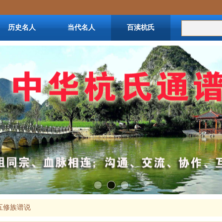
历史名人
当代名人
百渎杭氏
杭姓资料
五修族谱说