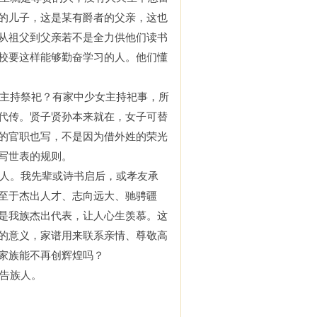
的儿
子，
这是某有
爵者
的父亲
，
这也
从祖父到父亲若不是全力供他们读书
校要这样能够勤奋学习的人
。
他们懂
主持祭祀
？有
家中少女主持
祀事，
所
代传。
贤子贤孙
本来就在，女子可替
的
官职
也写
，
不是因为借外姓的荣光
写世表的规则
。
人
。我先
辈
或诗书启后，或孝友承
至
于杰出人才、志向远大、驰骋疆
是我族杰出代表，让人心生羡慕。这
的意义，家谱用来联系
亲
情、尊敬高
家族能不再创辉煌吗
？
告族人。