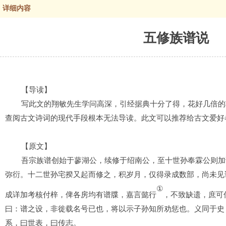
详细内容
五修族谱说
【导读】
写此文的翔敏先生学问高深，引经据典十分了得，花好几倍的
查阅古文诗词的现代手段根本无法导读。此文可以推荐给古文爱好
【原文】
吾
宗族谱创始于蓼湖公，续修于绍南公，至十世孙奉霖公则加
弥衍。十二世孙宅揆又起而修之，积岁月，仅得录成数部，尚未见
①
成详加考核付梓，俾各房均有谱牒，嘉言懿行
，不致缺遗，庶可
曰：谱之设，非徙载名号已也，将以示子孙知所劝惩也。义同于史
系，曰世表，曰传志。