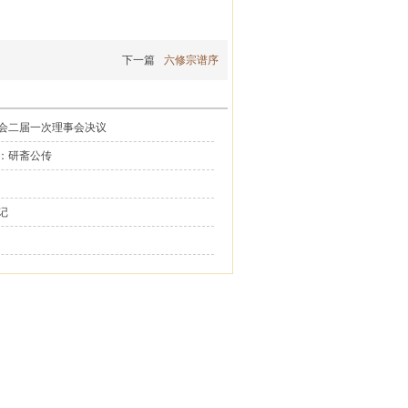
下一篇
六修宗谱序
会二届一次理事会决议
：研斋公传
记