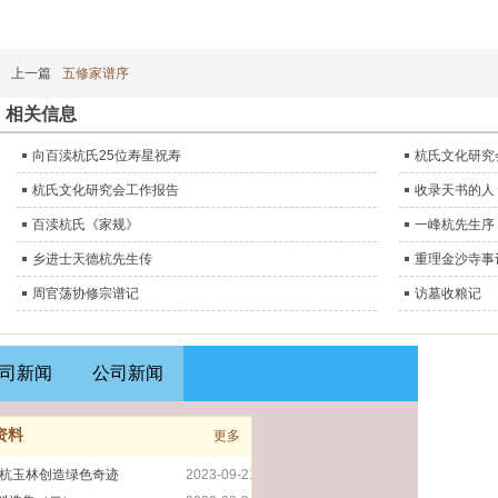
上一篇
五修家谱序
相关信息
向百渎杭氏25位寿星祝寿
杭氏文化研究
杭氏文化研究会工作报告
收录天书的人
百渎杭氏《家规》
一峰杭先生序
乡进士天德杭先生传
重理金沙寺事
周官荡协修宗谱记
访墓收粮记
司新闻
公司新闻
资料
更多
|杭玉林创造绿色奇迹
2023-09-21