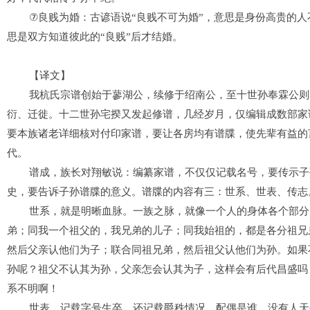
⑦
良贱为婚
：古谚语说
“
良贱不可为婚
”
，意思是身份高贵的人
思是双方知道彼此的
“
良贱
”
后才结婚。
【译文】
我杭氏宗谱
创始于蓼湖公，续修于绍南公，至十世孙奉霖公则
衍、
迁徙
。十二世孙宅揆又
发
起修
谱
，
几经
岁月，仅
编辑
成数部
家
要本族
诸老
详细核对付印家谱
，
要让
各房均有谱牒，
使先辈
有益的
代。
谱成，族长
对
翔敏
说
：
编纂家谱
，
不仅仅记载
名号，
要传示子
史
，
要告诉子孙谱牒的意义
。
谱牒的内容有
三
：
世系
、
世表
、
传志
世系，
就是明晰血
脉。一族之脉，就像一个人的身体各个部分
弟；同我
一个祖父的
，
我
兄弟
的儿子
；同我始祖
的
，
都是
各分祖兄
然
后
父亲认他们为
子；联合同祖兄弟，
然
后祖
父认他们为孙
。
如果
孙
呢
？祖
父
不
认其为
孙，
父亲怎会认其为
子，
这样会有
后代昌盛
吗
系不明啊！
世表，
记载
字号生卒
，还记载
爵秩
情况、
配偶
是谁。
没有人天