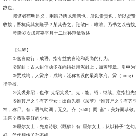
故也。
阅谱者苟明是义，则谱乃所以亲亲也，所以贵贵也，所以贤贤
收族，吾杭氏其复隆乎？某其告之。翔敏曰：唯唯。乃书之以告族
乾隆
岁次戊寅嘉平月十二世孙翔敏敬述
【注释】
①
嘉言懿行：成语。指有益的言论和高尚的行为。
②
泥封：古人封信函多在绳结处用泥封上，加盖印章。引申为
③
贡成均，人黉序：成均：泛称官设的最高学府。黉（
hóng
）
指学校。
④
箕裘弗绍
：也作
“
克绍箕裘
”
。克：能。绍：继续。意指祖先
⑤
谁其尸之
？有齐季女：出自先秦《采苹》
“
谁其尸之？有齐
神，称尸。有：语气助词，无义。齐（
zhāi
）同
“
斋
”
：美好而恭敬
主祭？恭敬美好的少女。
⑥
厘尔女士
：先秦诗歌《既醉》有
“
厘尔女士，从以孙子
”
之句
好，代代相传子孙不绝。