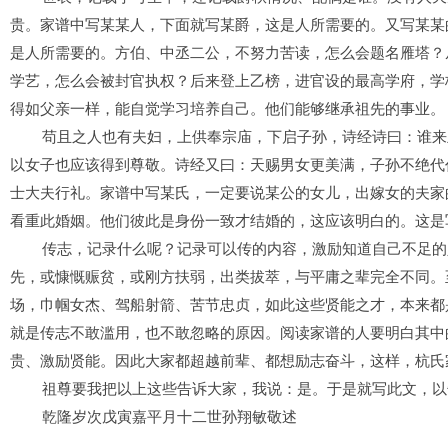
贵
。
家
谱中
写
某某
人
，下
面就写
某爵，
这是
人
所需要的
。又
写
某某
是
人
所需要的
。方伯、中丞二公，
不努力苦读
，
怎么会
题名雁塔？
学艺，怎么会被封官执权？
后来登
上
乙榜，
进官设的最高学府
，
学
得如父亲一样
，能
自觉学习培养自己。他们能够继承祖先的事业
。
苟且之人也
有夫妇，上
供
奉宗庙，下启子孙，
诗经
诗
曰：谁来
以女子也应该得到尊敬。诗经
又曰
：天赐男女更美满，子孙不绝代
士大夫行礼
。
家谱
中
写
某氏，
一定要说
某公
的女儿
，
出嫁女的夫
家
看重此婚姻
。
他们彼此是身份一致才结婚的
，
这应该明白的。这
是
传志
，记录什么呢
？
记录可以传的内容，激励知
道自己
不足
的
先，或慷慨赈贫，或刚方扶弱，出类拔萃
，
与
平庸之辈完全不同。
场，
巾帼
女杰、驾船射箭、
苦节忠贞
，如此这些贤能之才，本来都
就是
传志不敢滥
用
，
也不敢忽略的原因。
阅
读家谱的人要明白其中
贵、激励贤能
。
因此大家都超越前辈、都想励志奋斗，这样，杭氏
祖尊要我把以上这些告诉大家，我说：是。于是就写此文，
以
乾隆
岁次戊寅嘉平月十二世孙翔敏敬述