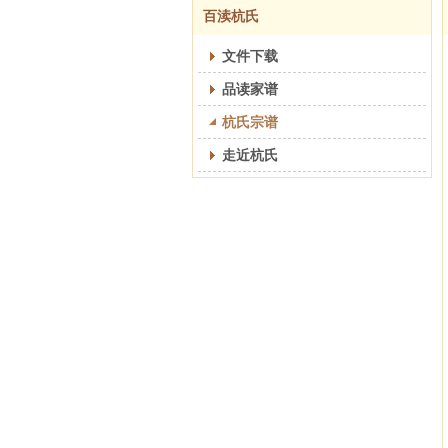
百渎杭氏
文件下载
品读家谱
杭氏宗谱
走近杭氏