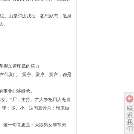
也。由是尔迈我征，各思励志，敬身
人。
掌握加盖印章的权力。
古代黉门、黉宇、黉序、黉宫，都是
的事业能够继承。
季女。
”
尸：主持。古人祭祀用人充当
。季：少、小。这句直译为：谁来做
。这一句意思是：天赐男女非常美