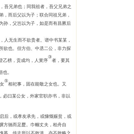
，吾兄弟也；同我祖者，吾父兄弟之
弟，而后父以为子；联合同祖兄弟，
为孙，父岂以为子，如是而有昌厥后
，人无生而不欲贵者。谱中书某某，
所欲也。但方伯、中丞二公，非力探
③
登乙榜，贡成均，人黉序
者，要其
悟也。
⑤
女
相祀事，固在能敬之女也。又
，必曰某公女，外家官职亦书，非以
启后，或孝友承先，或慷慨赈贫，或
骥方驰而足蹷。巾帼丈夫，柏舟自
愧慕。传志所以不敢滥，亦不敢略之