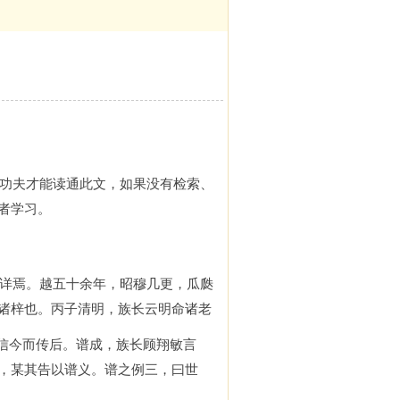
功夫才能读通此文，如果没有检索、
者学习。
详焉。越五十余年，昭穆几更，瓜瓞
诸梓也。丙子清明，族长云明命诸老
信今而传后。谱成，族长顾翔敏言
，某其告以谱义。谱之例三，曰世