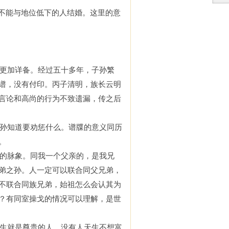
不能与地位低下的人结婚。这里的意
更加
详
备
。
经过
五十
多
年，
子孙繁
谱
，
没有付印
。丙子清明，族长云明
言论和高尚的行为不致
遗漏
，传之后
孙知道要
劝惩
什么
。
谱牒的意义
同
历
。
的脉象。同我
一个
父
亲的
，
是我
兄
弟之孙。人
一定可以
联合同父兄弟，
不
联合同族兄弟，始祖
怎么会认其为
？有同室操戈
的情况可以理解，是世
生就
是
尊贵的人，没有人天生不想
富