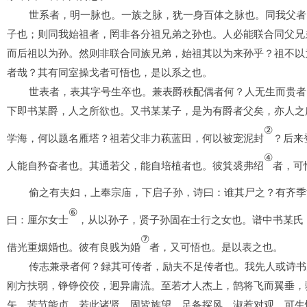
世系者，明一脉也。一族之脉，犹一身百体之脉也。同我父者
子也；则同我始祖者，罔非各分祖兄弟之孙也。人必能联合同父兄
而后祖以为孙。然则非联合同族兄弟，始祖其以为来孙乎？祖不以
者哉？其有同室操戈者可悟也，是以系之也。
世表者，表其字号生卒也。兼表爵秩配偶者何？人无生而贵者
下即书某爵，人之所欲也。又书某某子，是为有爵者父矣，亦人之
②
学海，何以题名雁塔？祖若父非力萟蓝田，何以被宠泥封
？后来
④
人能自矜奋者也。其通若父，能自培植者也。彼箕裘弗绍
者，可
偷之有夫妇，上奉宗庙，下启子孙，诗
曰：
谁其尸之？有齐季
⑥
曰
：
厘尔女士
，从以孙子，贤子孙固在士行之女也。谱中书某氏
⑦
借光重姻婚也。彼有良贱为婚
者，又可悟也。是以表之也。
传志兼录者何？録其可传者，励夫不足传者也。我先人或诗书
刚方扶弱，铮铮佼佼，迥异庸流。至若才人杰上，鹄将飞而翼垂，
矢，苦节能贞。若此诸贤，固皆族望，足备探风，淑惹对观，可生